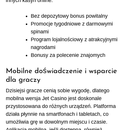
innych kasyn online.
Bez depozytowy bonus powitalny
Promocje tygodniowe z darmowymi
spinami
Program lojalnościowy z atrakcyjnymi
nagrodami
Bonusy za polecenie znajomych
Mobilne doświadczenie i wsparcie
dla graczy
Dzisiejsi gracze cenią sobie wygodę, dlatego
mobilna wersja Jet Casino jest doskonale
przystosowana do różnych urządzeń. Platforma
działa płynnie na smartfonach i tabletach, co
umożliwia grę w dowolnym miejscu i czasie.
Aplikacja mobilna, jeśli dostępna, również