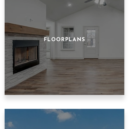
FLOORPLANS