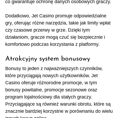
co gwarantuje ochronę danych osobowych graczy.
Dodatkowo, Jet Casino promuje odpowiedzialne
gry, oferując różne narzędzia, takie jak limity wpłat
czy czasowe przerwy w grze. Dzięki tym
działaniom, gracze mogą czuć się bezpiecznie i
komfortowo podczas korzystania z platformy.
Atrakcyjny system bonusowy
Bonusy to jeden z najważniejszych czynników,
które przyciągają nowych użytkowników. Jet
Casino oferuje różnorodne promocje, w tym
bonusy powitalne, promocje sezonowe oraz
program lojalnościowy dla stałych graczy.
Przyciągające są również warunki obrotu, które są
znacznie bardziej korzystne w porównaniu do wielu