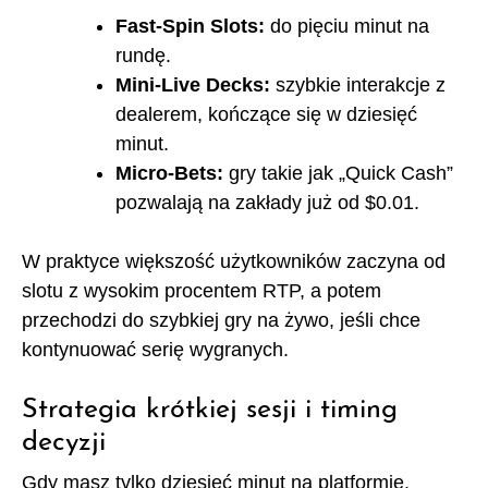
Fast‑Spin Slots:
do pięciu minut na
rundę.
Mini‑Live Decks:
szybkie interakcje z
dealerem, kończące się w dziesięć
minut.
Micro‑Bets:
gry takie jak „Quick Cash”
pozwalają na zakłady już od $0.01.
W praktyce większość użytkowników zaczyna od
slotu z wysokim procentem RTP, a potem
przechodzi do szybkiej gry na żywo, jeśli chce
kontynuować serię wygranych.
Strategia krótkiej sesji i timing
decyzji
Gdy masz tylko dziesięć minut na platformie,