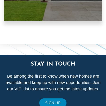
STAY IN TOUCH
Be among the first to know when new homes are
available and keep up with new opportunities. Join
our VIP List to ensure you get the latest updates.
SIGN UP