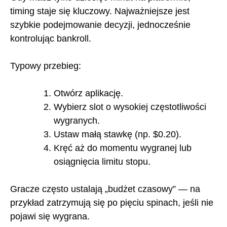
timing staje się kluczowy. Najważniejsze jest
szybkie podejmowanie decyzji, jednocześnie
kontrolując bankroll.
Typowy przebieg:
Otwórz aplikację.
Wybierz slot o wysokiej częstotliwości
wygranych.
Ustaw małą stawkę (np. $0.20).
Kręć aż do momentu wygranej lub
osiągnięcia limitu stopu.
Gracze często ustalają „budżet czasowy” — na
przykład zatrzymują się po pięciu spinach, jeśli nie
pojawi się wygrana.