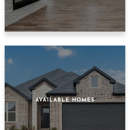
AVAILABLE HOMES