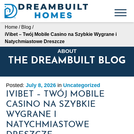
Skip
to
content
Home
/
Blog
/
iVibet – Twój Mobile Casino na Szybkie Wygrane i
Natychmiastowe Dreszcze
ABOUT
THE DREAMBUILT BLOG
Posted:
July 8, 2026
in
Uncategorized
IVIBET – TWÓJ MOBILE
CASINO NA SZYBKIE
WYGRANE I
NATYCHMIASTOWE