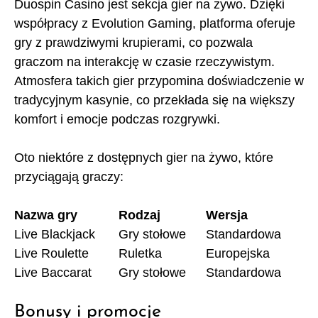
Duospin Casino jest sekcja gier na żywo. Dzięki
współpracy z Evolution Gaming, platforma oferuje
gry z prawdziwymi krupierami, co pozwala
graczom na interakcję w czasie rzeczywistym.
Atmosfera takich gier przypomina doświadczenie w
tradycyjnym kasynie, co przekłada się na większy
komfort i emocje podczas rozgrywki.
Oto niektóre z dostępnych gier na żywo, które
przyciągają graczy:
Nazwa gry
Rodzaj
Wersja
Live Blackjack
Gry stołowe
Standardowa
Live Roulette
Ruletka
Europejska
Live Baccarat
Gry stołowe
Standardowa
Bonusy i promocje