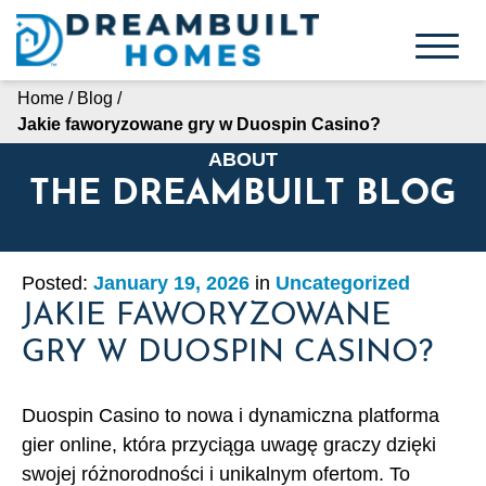
Skip
to
content
Home
/
Blog
/
Jakie faworyzowane gry w Duospin Casino?
ABOUT
THE DREAMBUILT BLOG
Posted:
January 19, 2026
in
Uncategorized
JAKIE FAWORYZOWANE
GRY W DUOSPIN CASINO?
Duospin Casino to nowa i dynamiczna platforma
gier online, która przyciąga uwagę graczy dzięki
swojej różnorodności i unikalnym ofertom. To