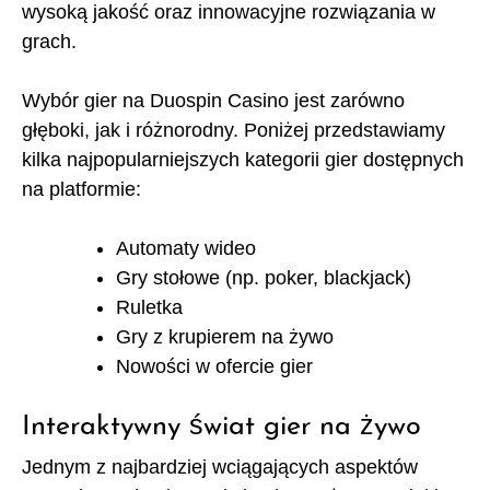
wysoką jakość oraz innowacyjne rozwiązania w
grach.
Wybór gier na Duospin Casino jest zarówno
głęboki, jak i różnorodny. Poniżej przedstawiamy
kilka najpopularniejszych kategorii gier dostępnych
na platformie:
Automaty wideo
Gry stołowe (np. poker, blackjack)
Ruletka
Gry z krupierem na żywo
Nowości w ofercie gier
Interaktywny świat gier na żywo
Jednym z najbardziej wciągających aspektów