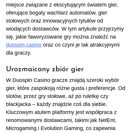
miejsce związane z ekscytującym światem gier,
oferujące bogaty wachlarz automatów, gier
stołowych oraz innowacyjnych tytułów od
wiodących dostawców. W tym artykule przyjrzymy
się, jakie faworyzowane gry można znaleźć na
duospin casino
oraz co czyni je tak atrakcyjnymi
dla graczy.
Urozmaicony zbiór gier
W Duospin Casino gracze znajdą szeroki wybór
gier, które zaspokoją różne gusta i preferencje. Od
slotów, przez gry stołowe, aż po ruletkę czy
blackjacka – każdy znajdzie coś dla siebie.
Kluczowym atutem platformy jest współpraca z
renomowanymi dostawcami, takimi jak NetEnt,
Microgaming i Evolution Gaming, co zapewnia