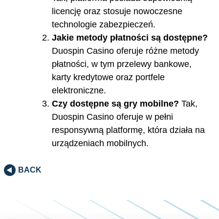
licencję oraz stosuje nowoczesne
technologie zabezpieczeń.
Jakie metody płatności są dostępne?
Duospin Casino oferuje różne metody
płatności, w tym przelewy bankowe,
karty kredytowe oraz portfele
elektroniczne.
Czy dostępne są gry mobilne?
Tak,
Duospin Casino oferuje w pełni
responsywną platformę, która działa na
urządzeniach mobilnych.
BACK