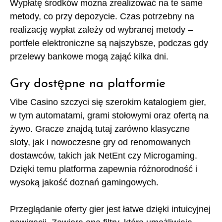
Wypłatę środków można zrealizować na te same
metody, co przy depozycie. Czas potrzebny na
realizację wypłat zależy od wybranej metody –
portfele elektroniczne są najszybsze, podczas gdy
przelewy bankowe mogą zająć kilka dni.
Gry dostępne na platformie
Vibe Casino szczyci się szerokim katalogiem gier,
w tym automatami, grami stołowymi oraz ofertą na
żywo. Gracze znajdą tutaj zarówno klasyczne
sloty, jak i nowoczesne gry od renomowanych
dostawców, takich jak NetEnt czy Microgaming.
Dzięki temu platforma zapewnia różnorodność i
wysoką jakość doznań gamingowych.
Przeglądanie oferty gier jest łatwe dzięki intuicyjnej