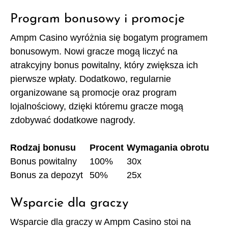
Program bonusowy i promocje
Ampm Casino wyróżnia się bogatym programem
bonusowym. Nowi gracze mogą liczyć na
atrakcyjny bonus powitalny, który zwiększa ich
pierwsze wpłaty. Dodatkowo, regularnie
organizowane są promocje oraz program
lojalnościowy, dzięki któremu gracze mogą
zdobywać dodatkowe nagrody.
Rodzaj bonusu
Procent
Wymagania obrotu
Bonus powitalny
100%
30x
Bonus za depozyt
50%
25x
Wsparcie dla graczy
Wsparcie dla graczy w Ampm Casino stoi na