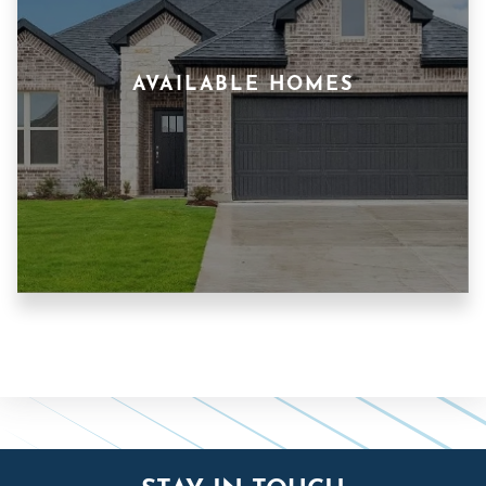
AVAILABLE HOMES