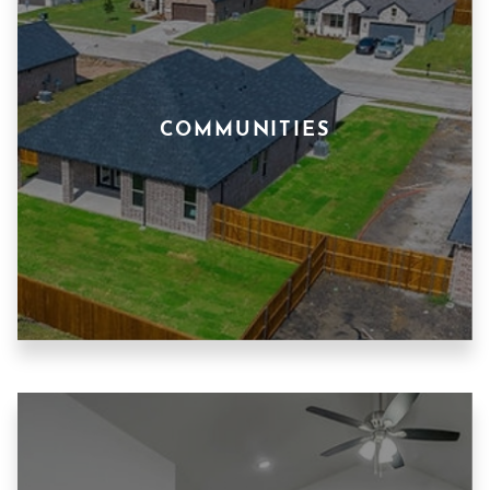
COMMUNITIES