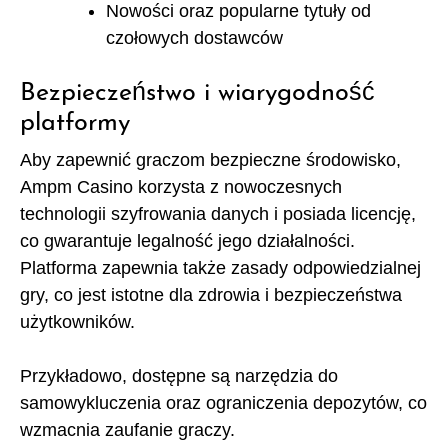
Nowości oraz popularne tytuły od
czołowych dostawców
Bezpieczeństwo i wiarygodność
platformy
Aby zapewnić graczom bezpieczne środowisko,
Ampm Casino korzysta z nowoczesnych
technologii szyfrowania danych i posiada licencję,
co gwarantuje legalność jego działalności.
Platforma zapewnia także zasady odpowiedzialnej
gry, co jest istotne dla zdrowia i bezpieczeństwa
użytkowników.
Przykładowo, dostępne są narzędzia do
samowykluczenia oraz ograniczenia depozytów, co
wzmacnia zaufanie graczy.