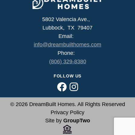
5802 Valencia Ave.,
Lubbock, TX 79407
Email:
info@dreambuilthomes.com
Phone:
(806) 329-8380
FOLLOW US
© 2026 DreamBuilt Homes. All Rights Reserved
Privacy Policy
Site by
GroupTwo