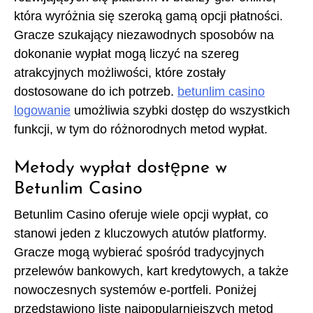
która wyróżnia się szeroką gamą opcji płatności.
Gracze szukający niezawodnych sposobów na
dokonanie wypłat mogą liczyć na szereg
atrakcyjnych możliwości, które zostały
dostosowane do ich potrzeb.
betunlim casino
logowanie
umożliwia szybki dostęp do wszystkich
funkcji, w tym do różnorodnych metod wypłat.
Metody wypłat dostępne w
Betunlim Casino
Betunlim Casino oferuje wiele opcji wypłat, co
stanowi jeden z kluczowych atutów platformy.
Gracze mogą wybierać spośród tradycyjnych
przelewów bankowych, kart kredytowych, a także
nowoczesnych systemów e-portfeli. Poniżej
przedstawiono listę najpopularniejszych metod