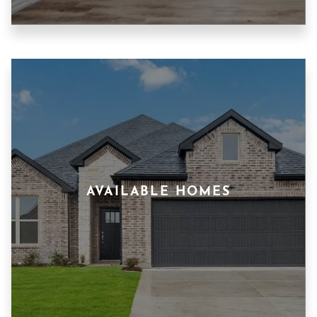
AVAILABLE HOMES