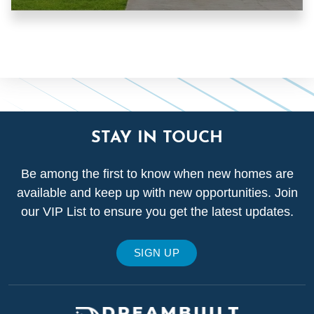
STAY IN TOUCH
Be among the first to know when new homes are
available and keep up with new opportunities. Join
our VIP List to ensure you get the latest updates.
SIGN UP