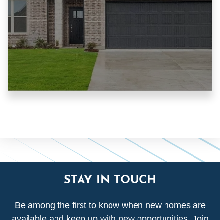
STAY IN TOUCH
Be among the first to know when new homes are
available and keep up with new opportunities. Join