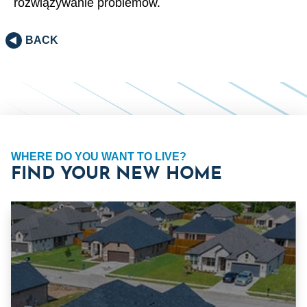
rozwiązywanie problemów.
BACK
WHERE DO YOU WANT TO LIVE?
FIND YOUR NEW HOME