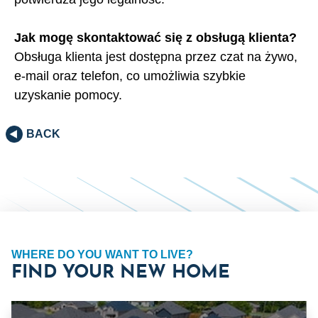
Jak mogę skontaktować się z obsługą klienta?
Obsługa klienta jest dostępna przez czat na żywo,
e-mail oraz telefon, co umożliwia szybkie
uzyskanie pomocy.
BACK
WHERE DO YOU WANT TO LIVE?
FIND YOUR NEW HOME