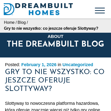
Skip
to
content
Home
/
Blog
/
Gry to nie wszystko: co jeszcze oferuje Slottyway?
ABOUT
THE DREAMBUILT BLOG
Posted:
February 1, 2026
in
Uncategorized
GRY TO NIE WSZYSTKO: CO
JESZCZE OFERUJE
SLOTTYWAY?
Slottyway to nowoczesna platforma hazardowa,
która oferuje znacznie więcej niż tylko gry online.