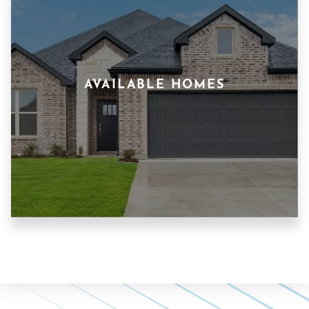
AVAILABLE HOMES