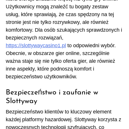
Użytkownicy mogą znaleźć tu bogaty zestaw
usług, które sprawiają, że czas spędzony na tej
stronie jest nie tylko rozrywkowy, ale również
komfortowy. Dla osób szukających sprawdzonych i
bezpiecznych rozwiązań,
https://slottywaycasino1.pl
to odpowiedni wybór.
Obecnie, w obszarze gier online, szczególnie
ważna staje się nie tylko oferta gier, ale również
inne aspekty, które podnoszą komfort i
bezpieczeństwo użytkowników.
Bezpieczeństwo i zaufanie w
Slottyway
Bezpieczeństwo klientów to kluczowy element
każdej platformy hazardowej. Slottyway korzysta z
nowoczesnych technologii szyfrujących, co