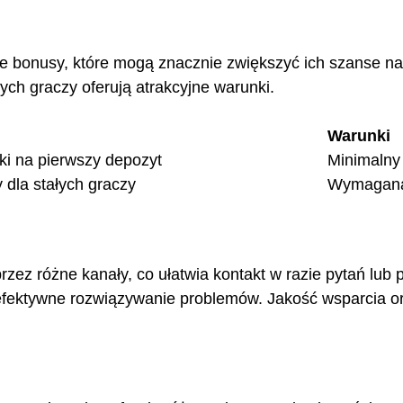
 bonusy, które mogą znacznie zwiększyć ich szanse na
ych graczy oferują atrakcyjne warunki.
Warunki
i na pierwszy depozyt
Minimalny
y dla stałych graczy
Wymagana
rzez różne kanały, co ułatwia kontakt w razie pytań lu
 efektywne rozwiązywanie problemów. Jakość wsparcia o